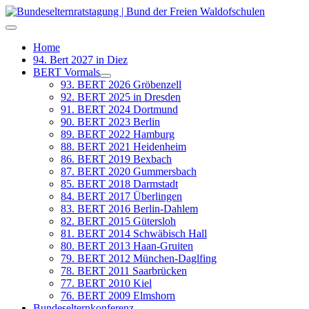
Home
94. Bert 2027 in Diez
BERT Vormals
93. BERT 2026 Gröbenzell
92. BERT 2025 in Dresden
91. BERT 2024 Dortmund
90. BERT 2023 Berlin
89. BERT 2022 Hamburg
88. BERT 2021 Heidenheim
86. BERT 2019 Bexbach
87. BERT 2020 Gummersbach
85. BERT 2018 Darmstadt
84. BERT 2017 Überlingen
83. BERT 2016 Berlin-Dahlem
82. BERT 2015 Gütersloh
81. BERT 2014 Schwäbisch Hall
80. BERT 2013 Haan-Gruiten
79. BERT 2012 München-Daglfing
78. BERT 2011 Saarbrücken
77. BERT 2010 Kiel
76. BERT 2009 Elmshorn
Bundeselternkonferenz