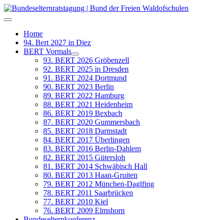
Home
94. Bert 2027 in Diez
BERT Vormals
93. BERT 2026 Gröbenzell
92. BERT 2025 in Dresden
91. BERT 2024 Dortmund
90. BERT 2023 Berlin
89. BERT 2022 Hamburg
88. BERT 2021 Heidenheim
86. BERT 2019 Bexbach
87. BERT 2020 Gummersbach
85. BERT 2018 Darmstadt
84. BERT 2017 Überlingen
83. BERT 2016 Berlin-Dahlem
82. BERT 2015 Gütersloh
81. BERT 2014 Schwäbisch Hall
80. BERT 2013 Haan-Gruiten
79. BERT 2012 München-Daglfing
78. BERT 2011 Saarbrücken
77. BERT 2010 Kiel
76. BERT 2009 Elmshorn
Bundeselternkonferenz