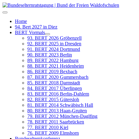
Home
94. Bert 2027 in Diez
BERT Vormals
93. BERT 2026 Gröbenzell
92. BERT 2025 in Dresden
91. BERT 2024 Dortmund
90. BERT 2023 Berlin
89. BERT 2022 Hamburg
88. BERT 2021 Heidenheim
86. BERT 2019 Bexbach
87. BERT 2020 Gummersbach
85. BERT 2018 Darmstadt
84. BERT 2017 Überlingen
83. BERT 2016 Berlin-Dahlem
82. BERT 2015 Gütersloh
81. BERT 2014 Schwäbisch Hall
80. BERT 2013 Haan-Gruiten
79. BERT 2012 München-Daglfing
78. BERT 2011 Saarbrücken
77. BERT 2010 Kiel
76. BERT 2009 Elmshorn
Bundeselternkonferenz