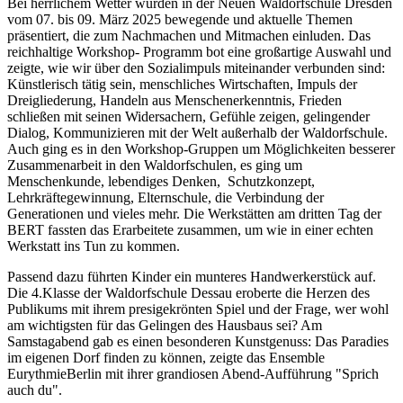
Bei herrlichem Wetter wurden in der Neuen Waldorfschule Dresden
vom 07. bis 09. März 2025 bewegende und aktuelle Themen
präsentiert, die zum Nachmachen und Mitmachen einluden. Das
reichhaltige Workshop- Programm bot eine großartige Auswahl und
zeigte, wie wir über den Sozialimpuls miteinander verbunden sind:
Künstlerisch tätig sein, menschliches Wirtschaften, Impuls der
Dreigliederung, Handeln aus Menschenerkenntnis, Frieden
schließen mit seinen Widersachern, Gefühle zeigen, gelingender
Dialog, Kommunizieren mit der Welt außerhalb der Waldorfschule.
Auch ging es in den Workshop-Gruppen um Möglichkeiten besserer
Zusammenarbeit in den Waldorfschulen, es ging um
Menschenkunde, lebendiges Denken, Schutzkonzept,
Lehrkräftegewinnung, Elternschule, die Verbindung der
Generationen und vieles mehr. Die Werkstätten am dritten Tag der
BERT fassten das Erarbeitete zusammen, um wie in einer echten
Werkstatt ins Tun zu kommen.
Passend dazu führten Kinder ein munteres Handwerkerstück auf.
Die 4.Klasse der Waldorfschule Dessau eroberte die Herzen des
Publikums mit ihrem presigekrönten Spiel und der Frage, wer wohl
am wichtigsten für das Gelingen des Hausbaus sei? Am
Samstagabend gab es einen besonderen Kunstgenuss: Das Paradies
im eigenen Dorf finden zu können, zeigte das Ensemble
EurythmieBerlin mit ihrer grandiosen Abend-Aufführung "Sprich
auch du".