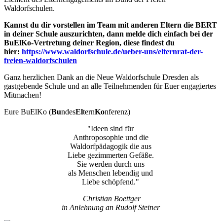
Waldorfschulen.
Kannst du dir vorstellen im Team mit anderen Eltern die BERT
in deiner Schule auszurichten, dann melde dich einfach bei der
BuElKo-Vertretung deiner Region, diese findest du
hier:
https://www.waldorfschule.de/ueber-uns/elternrat-der-
freien-waldorfschulen
Ganz herzlichen Dank an die Neue Waldorfschule Dresden als
gastgebende Schule und an alle Teilnehmenden für Euer engagiertes
Mitmachen!
Eure BuElKo (
Bu
ndes
El
tern
Ko
nferenz)
"Ideen sind für
Anthroposophie und die
Waldorfpädagogik die aus
Liebe gezimmerten Gefäße.
Sie werden durch uns
als Menschen lebendig und
Liebe schöpfend."
Christian Boettger
in Anlehnung an Rudolf Steiner