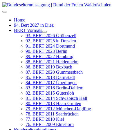
Home
94. Bert 2027 in Diez
BERT Vormals
93. BERT 2026 Gröbenzell
92. BERT 2025 in Dresden
91. BERT 2024 Dortmund
90. BERT 2023 Berlin
89. BERT 2022 Hamburg
88. BERT 2021 Heidenheim
86. BERT 2019 Bexbach
87. BERT 2020 Gummersbach
85. BERT 2018 Darmstadt
84. BERT 2017 Überlingen
83. BERT 2016 Berlin-Dahlem
82. BERT 2015 Gütersloh
81. BERT 2014 Schwäbisch Hall
80. BERT 2013 Haan-Gruiten
79. BERT 2012 München-Daglfing
78. BERT 2011 Saarbrücken
77. BERT 2010 Kiel
76. BERT 2009 Elmshorn
Bundeselternkonferenz