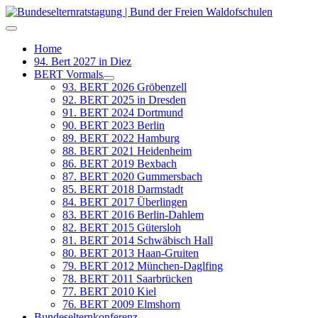
Home
94. Bert 2027 in Diez
BERT Vormals
93. BERT 2026 Gröbenzell
92. BERT 2025 in Dresden
91. BERT 2024 Dortmund
90. BERT 2023 Berlin
89. BERT 2022 Hamburg
88. BERT 2021 Heidenheim
86. BERT 2019 Bexbach
87. BERT 2020 Gummersbach
85. BERT 2018 Darmstadt
84. BERT 2017 Überlingen
83. BERT 2016 Berlin-Dahlem
82. BERT 2015 Gütersloh
81. BERT 2014 Schwäbisch Hall
80. BERT 2013 Haan-Gruiten
79. BERT 2012 München-Daglfing
78. BERT 2011 Saarbrücken
77. BERT 2010 Kiel
76. BERT 2009 Elmshorn
Bundeselternkonferenz