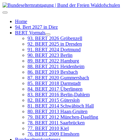
Home
94. Bert 2027 in Diez
BERT Vormals
93. BERT 2026 Gröbenzell
92. BERT 2025 in Dresden
91. BERT 2024 Dortmund
90. BERT 2023 Berlin
89. BERT 2022 Hamburg
88. BERT 2021 Heidenheim
86. BERT 2019 Bexbach
87. BERT 2020 Gummersbach
85. BERT 2018 Darmstadt
84. BERT 2017 Überlingen
83. BERT 2016 Berlin-Dahlem
82. BERT 2015 Gütersloh
81. BERT 2014 Schwäbisch Hall
80. BERT 2013 Haan-Gruiten
79. BERT 2012 München-Daglfing
78. BERT 2011 Saarbrücken
77. BERT 2010 Kiel
76. BERT 2009 Elmshorn
Bundeselternkonferenz